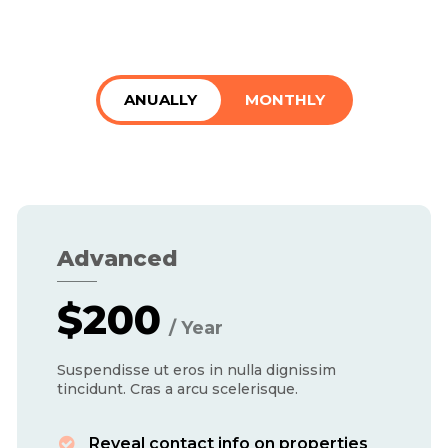
ANUALLY
MONTHLY
Advanced
$
200
/ Year
placeholder text
Suspendisse ut eros in nulla dignissim
placeho
tincidunt. Cras a arcu scelerisque.
Reveal contact info on properties