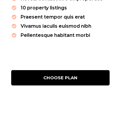
older text
10 property listings
placehol
Praesent tempor quis erat
Vivamus iaculis euismod nibh
Pellentesque habitant morbi
CHOOSE PLAN