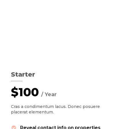
Starter
$
100
/ Year
placeholder text
lder text
Cras a condimentum lacus. Donec posuere
placeholde
placerat elementum.
Reveal contact info on properties